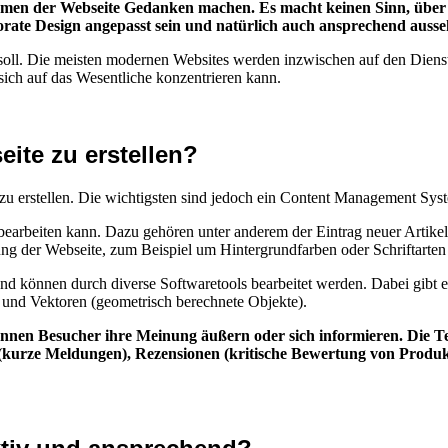
men der Webseite Gedanken machen. Es macht keinen Sinn, über Th
rporate Design angepasst sein und natürlich auch ansprechend ausse
 soll. Die meisten modernen Websites werden inzwischen auf den Diens
sich auf das Wesentliche konzentrieren kann.
ite zu erstellen?
e zu erstellen. Die wichtigsten sind jedoch ein Content Management Sy
earbeiten kann. Dazu gehören unter anderem der Eintrag neuer Artikel
g der Webseite, zum Beispiel um Hintergrundfarben oder Schriftarten 
und können durch diverse Softwaretools bearbeitet werden. Dabei gibt e
l) und Vektoren (geometrisch berechnete Objekte).
 können Besucher ihre Meinung äußern oder sich informieren. Die Te
 (kurze Meldungen), Rezensionen (kritische Bewertung von Produk