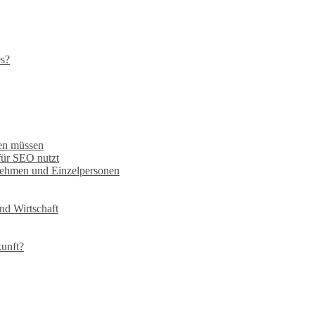
es?
sen müssen
 für SEO nutzt
rnehmen und Einzelpersonen
nd Wirtschaft
kunft?