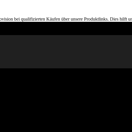
ion bei qualifizierten Käufen über unsere Produktlinks. Dies hilft un
 Sie fortfahren, diese Seite zu verwenden, akzeptieren Sie unsere D