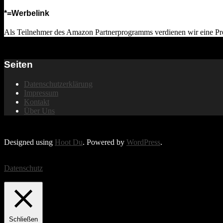
*=Werbelink
Als Teilnehmer des Amazon Partnerprogramms verdienen wir eine Provis
Seiten
Datenschutzerklärung
Impressum
Kontakt
Über Uns
Designed using
Hoot Du
. Powered by
WordPress
.
Wir verwenden Cookies, um das beste Nutzererlebnis zu bieten. Wenn
Datenschutz
Privacy & Cookies Policy
Schließen